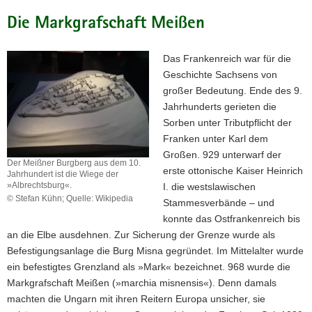
Die Markgrafschaft Meißen
Das Frankenreich war für die
Geschichte Sachsens von
großer Bedeutung. Ende des 9.
Jahrhunderts gerieten die
Sorben unter Tributpflicht der
Franken unter Karl dem
Großen. 929 unterwarf der
Der Meißner Burgberg aus dem 10.
erste ottonische Kaiser Heinrich
Jahrhundert ist die Wiege der
»Albrechtsburg«.
I. die westslawischen
© Stefan Kühn; Quelle: Wikipedia
Stammesverbände – und
Der
konnte das Ostfrankenreich bis
Meißner
an die Elbe ausdehnen. Zur Sicherung der Grenze wurde als
Burgberg
aus
Befestigungsanlage die Burg Misna gegründet. Im Mittelalter wurde
dem
ein befestigtes Grenzland als »Mark« bezeichnet. 968 wurde die
10.
Markgrafschaft Meißen (»marchia misnensis«). Denn damals
Jahrhundert
machten die Ungarn mit ihren Reitern Europa unsicher, sie
ist