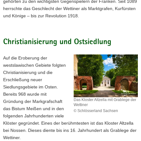
gehörten zu den wichtigsten Gegenspielern der Franken. Seit 1089
die
Wiege
herrschte das Geschlecht der Wettiner als Marktgrafen, Kurfürsten
der
und Könige – bis zur Revolution 1918.
»Albrechtsburg«.
Christianisierung und Ostsiedlung
Auf die Eroberung der
westslawischen Gebiete folgten
Christianisierung und die
Erschließung neuer
Siedlungsgebiete im Osten.
Bereits 968 wurde mit
Das Kloster Altzella mit Grablege der
Gründung der Markgrafschaft
Wettiner
das Bistum Meißen und in den
© Schlösserland Sachsen
folgenden Jahrhunderten viele
Das
Kloster
Klöster gegründet. Eines der berühmtesten ist das Kloster Altzella
Altzella
bei Nossen. Dieses diente bis ins 16. Jahrhundert als Grablege der
mit
Wettiner.
Grablege