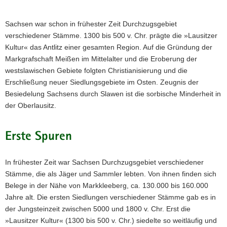
a
v
Sachsen war schon in frühester Zeit Durchzugsgebiet
i
verschiedener Stämme. 1300 bis 500 v. Chr. prägte die »Lausitzer
g
Kultur« das Antlitz einer gesamten Region. Auf die Gründung der
a
Markgrafschaft Meißen im Mittelalter und die Eroberung der
t
westslawischen Gebiete folgten Christianisierung und die
i
Erschließung neuer Siedlungsgebiete im Osten. Zeugnis der
o
Besiedelung Sachsens durch Slawen ist die sorbische Minderheit in
n
der Oberlausitz.
Erste Spuren
In frühester Zeit war Sachsen Durchzugsgebiet verschiedener
Stämme, die als Jäger und Sammler lebten. Von ihnen finden sich
Belege in der Nähe von Markkleeberg, ca. 130.000 bis 160.000
Jahre alt. Die ersten Siedlungen verschiedener Stämme gab es in
der Jungsteinzeit zwischen 5000 und 1800 v. Chr. Erst die
»Lausitzer Kultur« (1300 bis 500 v. Chr.) siedelte so weitläufig und